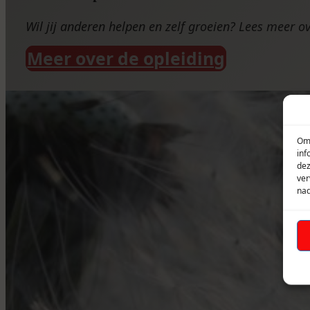
Wil jij anderen helpen en zelf groeien? Lees meer o
Meer over de opleiding
Om 
inf
dez
ver
nad