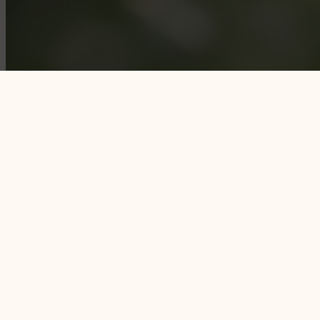
Total
Reset
Methode
Clienten
Therapeuten
Cookiebeleid (EU)
info@totalresetmethode.nl